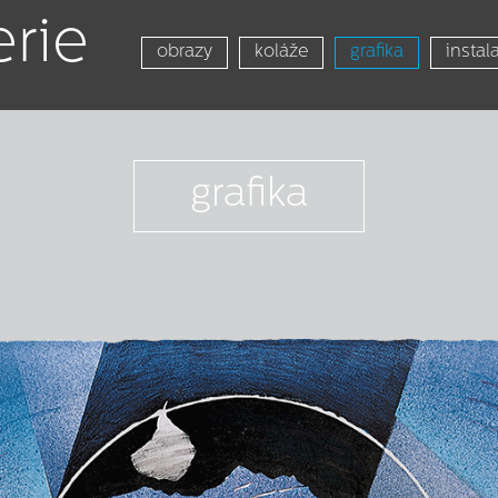
erie
obrazy
koláže
grafika
instal
grafika