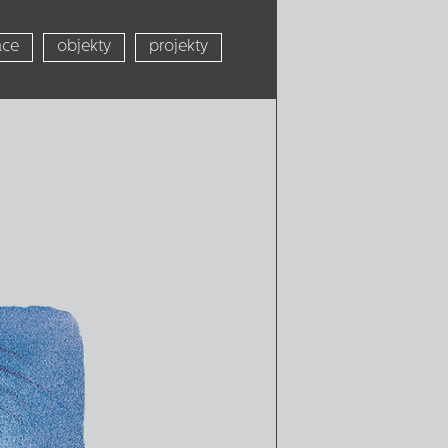
ace
objekty
projekty